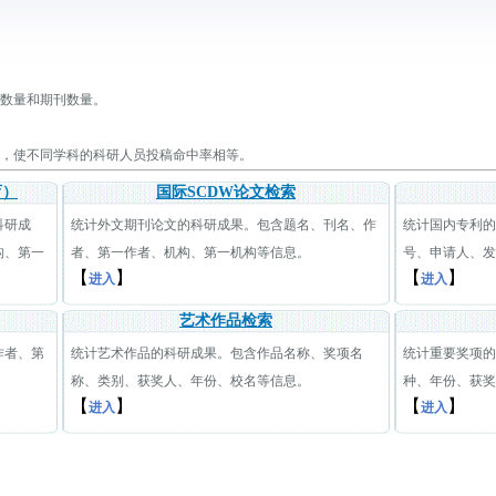
数量和期刊数量。
，使不同学科的科研人员投稿命中率相等。
育）
国际SCDW论文检索
科研成
统计外文期刊论文的科研成果。包含题名、刊名、作
统计国内专利的
构、第一
者、第一作者、机构、第一机构等信息。
号、申请人、发
【
】
【
】
进入
进入
艺术作品检索
作者、第
统计艺术作品的科研成果。包含作品名称、奖项名
统计重要奖项的
称、类别、获奖人、年份、校名等信息。
种、年份、获奖
【
】
【
】
进入
进入