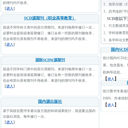
的增刊均不收录。
2、
加菲尔德（E.
【
进入
】
3、
武书连的“
SCD源期刊（职业高等教育）
SCD在以
1、
引文数据库
筛选不同学科大类中的高引用期刊。来源刊每两年修订一次，
2、
学科按教育
必要时会提前或者延期修订，修订会有一些新的期刊被收录，
也会有部分原有期刊不再收录。来源刊的增刊均不收录。
3、
各学科论文
【
进入
】
国内SC
统计国内SCD
国际SCDW源期刊
果。包含题名、
筛选不同学科门类中的高引用期刊。来源刊每两年修订一次，
机构等信息。
必要时会提前或者延期修订。修订会有一些新的期刊被收录，
【
】
进入
也会有部分原有期刊不再收录。来源刊的增刊均不收录。
【
进入
】
统计图书专著成
ISBN、作者供
国内源出版社
【
】
进入
基于高校在图书专著出版方面的科研成果统计，筛选重点国内
出版社浏览。每年修订一次。
【
进入
】